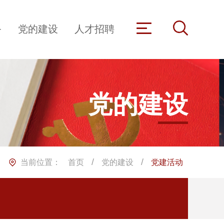
务
党的建设
人才招聘
党的建设
党的建设
人才招聘
党建活动
人才战略
/
/
当前位置：
首页
党的建设
党建活动
党风廉政
公司招聘
群团风采