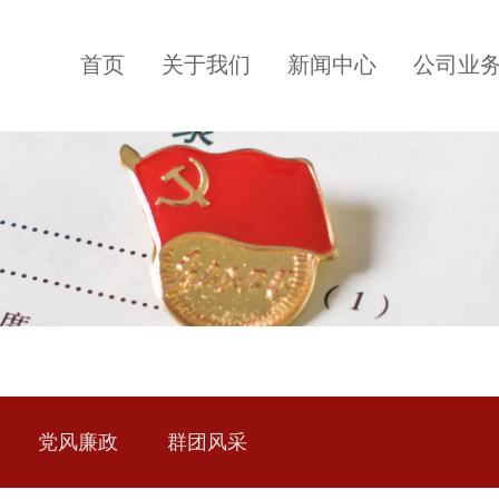
首页
关于我们
新闻中心
公司业
新闻中心
公司业务
产品介绍
业务模式
服务案例
党风廉政
群团风采