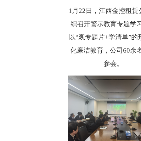
1月22日，江西金控
租赁
织召开警示教育专题学
公司业务
以
“观专题片+学清单”的
产品介绍
业务模式
服务案例
化
廉洁教育
，
公司
60余
党的建设
参会
。
党建活动
党风廉政
群团风采
人才招聘
人才战略
公司招聘