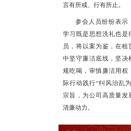
言有所戒、行有所止。
参会人员
纷纷表示
学习既是思想洗礼也是
员，将以案为鉴，在租
中坚守廉洁底线，
坚决
规吃喝，审慎廉洁用权
际行动践行
“纠风治乱为
宗旨，为
公司
高质量发
清廉动力。