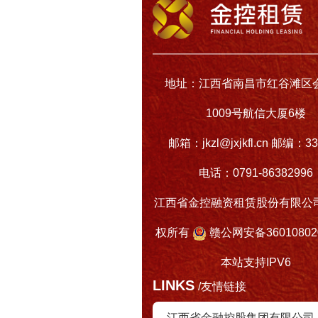
地址：江西省南昌市红谷滩区
1009号航信大厦6楼
邮箱：jkzl@jxjkfl.cn 邮编：33
电话：0791-86382996
江西省金控融资租赁股份有限公司 
权所有
赣公网安备360108020
本站支持IPV6
LINKS
/友情链接
江西省金融控股集团有限公司