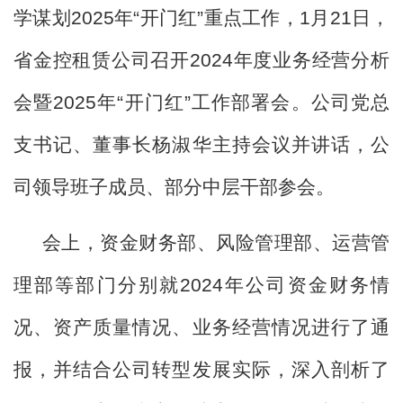
学谋划
2025
年
“开门红”重点
工作，
1
月
21
日，
省金控租赁公司召开
2024
年度业务经营分析
公司业务
会暨
2025
年
“
开门红
”
工作部署会。公司党总
产品介绍
业务模式
服务案例
支书记、董事长杨淑华
主持
会议并讲话，公
党的建设
司领导班子成员、部分中层干部参会。
党建活动
党风廉政
群团风采
会上，资金财务部、风险管理部、运营管
人才招聘
理部等部门分别就
2024
年
公司资金财务
情
况
、资产质量
情况
、业务经营情况进行了
通
人才战略
公司招聘
报，并结合公司转型发展实际，
深入剖析了