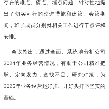
存在的难点、痛点、堵点
问题
，
针对性地
提
出了切实可行的
改进措施和建议。会议期
间，班子成员分别
就相关工作进行了
点评和
安排。
会议指出，通过全面、系统地分析公司
2024
年业务经营情况，有助于公司精准把
脉、定向发力
，
查找不足
、
研究对策，为
2025
年
业务经营起好步、开好头
打下坚实
的
基础。